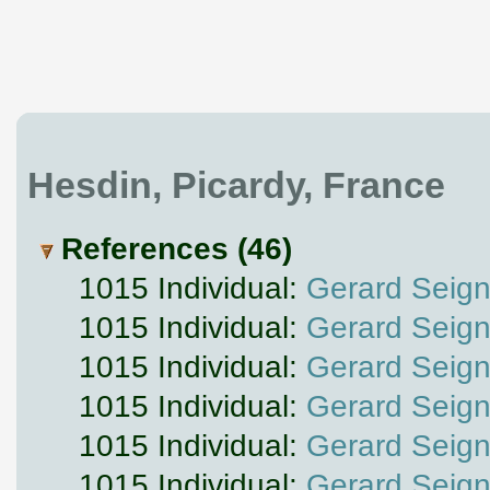
Hesdin, Picardy, France
References (46)
1015 Individual:
Gerard Seign
1015 Individual:
Gerard Seign
1015 Individual:
Gerard Seign
1015 Individual:
Gerard Seign
1015 Individual:
Gerard Seign
1015 Individual:
Gerard Seign