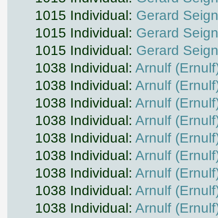
1015 Individual:
Gerard Seign
1015 Individual:
Gerard Seign
1015 Individual:
Gerard Seign
1038 Individual:
Arnulf (Ernul
1038 Individual:
Arnulf (Ernul
1038 Individual:
Arnulf (Ernul
1038 Individual:
Arnulf (Ernul
1038 Individual:
Arnulf (Ernul
1038 Individual:
Arnulf (Ernul
1038 Individual:
Arnulf (Ernul
1038 Individual:
Arnulf (Ernul
1038 Individual:
Arnulf (Ernul