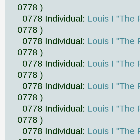
0778 )
0778 Individual:
Louis I "The
0778 )
0778 Individual:
Louis I "The
0778 )
0778 Individual:
Louis I "The
0778 )
0778 Individual:
Louis I "The
0778 )
0778 Individual:
Louis I "The
0778 )
0778 Individual:
Louis I "The