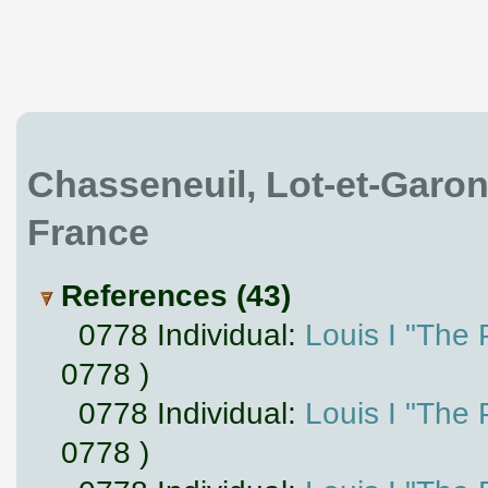
Chasseneuil, Lot-et-Garonn
France
References (43)
0778 Individual:
Louis I "The
0778 )
0778 Individual:
Louis I "The
0778 )