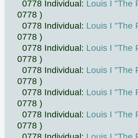
0778 Individual:
Louis I "The
0778 )
0778 Individual:
Louis I "The
0778 )
0778 Individual:
Louis I "The
0778 )
0778 Individual:
Louis I "The
0778 )
0778 Individual:
Louis I "The
0778 )
0778 Individual:
Louis I "The
0778 )
0778 Individual:
Louis I "The