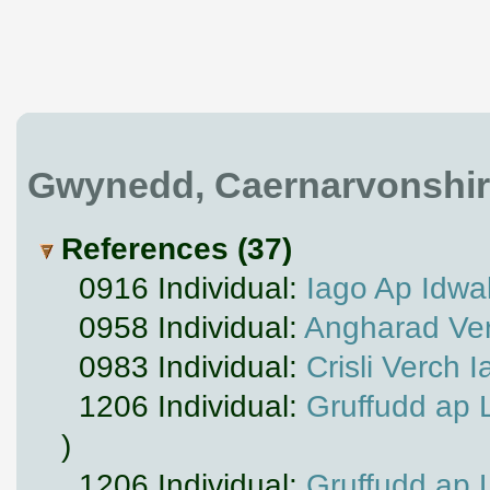
Gwynedd, Caernarvonshir
References (37)
0916 Individual:
Iago Ap Idwa
0958 Individual:
Angharad Ver
0983 Individual:
Crisli Verch 
1206 Individual:
Gruffudd ap 
)
1206 Individual:
Gruffudd ap 